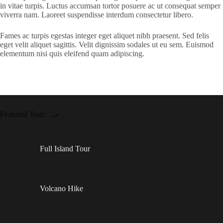
in vitae turpis. Luctus accumsan tortor posuere ac ut consequat semper
viverra nam. Laoreet suspendisse interdum consectetur libero.
Fames ac turpis egestas integer eget aliquet nibh praesent. Sed felis
eget velit aliquet sagittis. Velit dignissim sodales ut eu sem. Euismod
elementum nisi quis eleifend quam adipiscing.
Featured Tour:
Full Island Tour
Volcano Hike