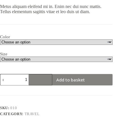
Metus aliquam eleifend mi in. Enim nec dui nunc mattis.
Tellus elementum sagittis vitae et leo duis ut diam.
Color
Size
Eleifend
Add to basket
donec
pretium
vulputate
sapien
sagittis
quantity
SKU:
010
CATEGORY:
TRAVEL