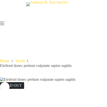
Skip
to
content
Home
Travel
Eleifend donec pretium vulputate sapien sagittis
SOLD OUT