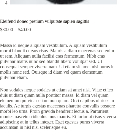
Eleifend donec pretium vulputate sapien sagittis
$
30.00
–
$
40.00
Massa id neque aliquam vestibulum. Aliquam vestibulum
morbi blandit cursus risus. Mauris a diam maecenas sed enim
ut sem. Aliquam nulla facilisi cras fermentum. Nibh cras
pulvinar mattis nunc sed blandit libero volutpat sed. Ut
consequat semper viverra nam. Ut etiam sit amet nisl purus in
mollis nunc sed. Quisque id diam vel quam elementum
pulvinar etiam.
Non sodales neque sodales ut etiam sit amet nisl. Vitae et leo
duis ut diam quam nulla porttitor massa. Id diam vel quam
elementum pulvinar etiam non quam. Orci dapibus ultrices in
iaculis. Ac turpis egestas maecenas pharetra convallis posuere
morbi leo urna. Proin gravida hendrerit lectus a. Parturient
montes nascetur ridiculus mus mauris. Et tortor at risus viverra
adipiscing at in tellus integer. Eget egestas purus viverra
accumsan in nisl nisi scelerisque eu.